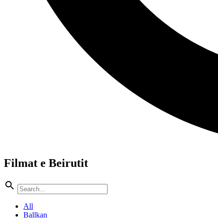
Filmat e Beirutit
All
Ballkan