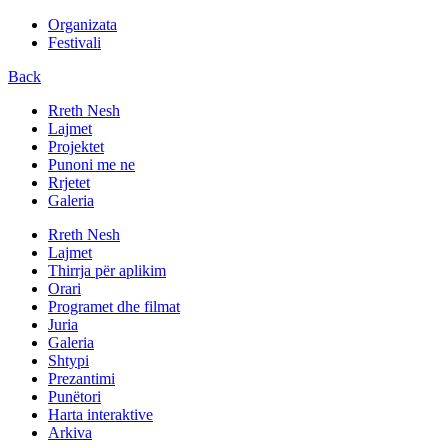
Organizata
Festivali
Back
Rreth Nesh
Lajmet
Projektet
Punoni me ne
Rrjetet
Galeria
Rreth Nesh
Lajmet
Thirrja për aplikim
Orari
Programet dhe filmat
Juria
Galeria
Shtypi
Prezantimi
Punëtori
Harta interaktive
Arkiva