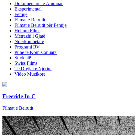
Dokumentarët e Animuar
Eksperimental
Fëmijë
Filmat e Beirutit
Filmat e Beirutit për Fëmijë
Helium Films
Metrazhi i Gjatë
Ndërkombëtare
Programi RV
Punë të Komisionuara
Studentë
Swiss Films
Të Drejtat e Njeriut
Video Muzikore
Freeride In C
Filmat e Beirutit