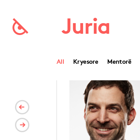
Juria
All
Kryesore
Mentorë