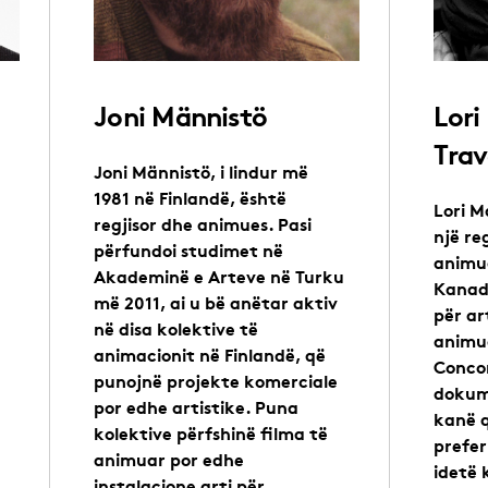
Joni Männistö
Lori
Trav
Joni Männistö, i lindur më
1981 në Finlandë, është
Lori M
regjisor dhe animues. Pasi
një re
përfundoi studimet në
animua
Akademinë e Arteve në Turku
Kanada
më 2011, ai u bë anëtar aktiv
për ar
në disa kolektive të
animua
animacionit në Finlandë, që
Concor
punojnë projekte komerciale
dokum
por edhe artistike. Puna
kanë q
kolektive përfshinë filma të
prefer
animuar por edhe
idetë 
instalacione arti për