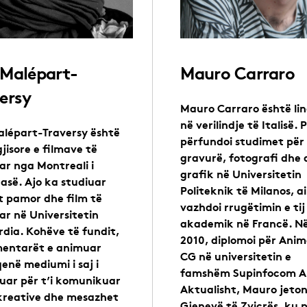
 Malépart-
Mauro Carraro
ersy
Mauro Carraro është li
në verilindje të Italisë. 
alépart-Traversy është
përfundoi studimet për
gjisore e filmave të
gravurë, fotografi dhe 
r nga Montreali i
grafik në Universitetin
së. Ajo ka studiuar
Politeknik të Milanos, ai
t pamor dhe film të
vazhdoi rrugëtimin e tij
r në Universitetin
akademik në Francë. Në
dia. Kohëve të fundit,
2010, diplomoi për Ani
entarët e animuar
CG në universitetin e
enë mediumi i saj i
famshëm Supinfocom Ar
uar për t’i komunikuar
Aktualisht, Mauro jeton
kreative dhe mesazhet
Gjenevë të Zvicrës, ku 