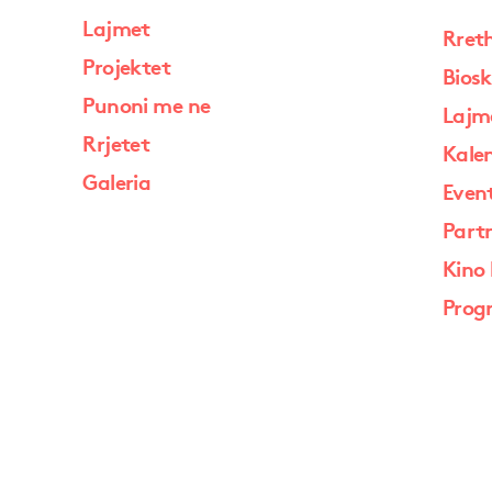
Lajmet
Rret
Projektet
Biosk
Punoni me ne
Lajm
Rrjetet
Kale
Galeria
Event
Part
Kino 
Prog