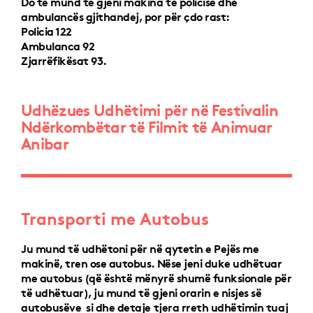
Do të mund të gjeni makina të policisë dhe
ambulancës gjithandej, por për çdo rast:
Policia 122
Ambulanca 92
Zjarrëfikësat 93.
Udhëzues Udhëtimi për në Festivalin
Ndërkombëtar të Filmit të Animuar
Anibar
Transporti me Autobus
Ju mund të udhëtoni për në qytetin e Pejës me
makinë, tren ose autobus. Nëse jeni duke udhëtuar
me autobus (që është mënyrë shumë funksionale për
të udhëtuar), ju mund të gjeni orarin e nisjes së
autobusëve si dhe detaje tjera rreth udhëtimin tuaj