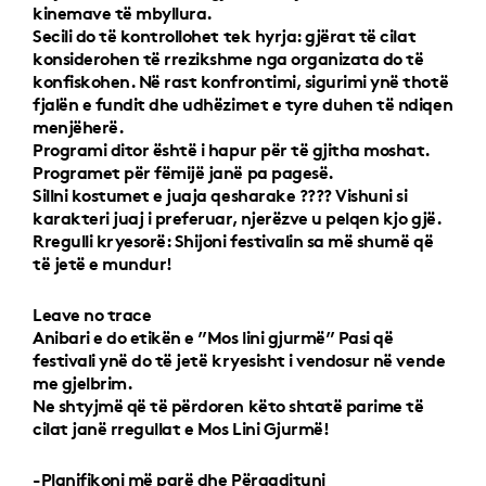
kinemave të mbyllura.
Secili do të kontrollohet tek hyrja: gjërat të cilat
konsiderohen të rrezikshme nga organizata do të
konfiskohen. Në rast konfrontimi, sigurimi ynë thotë
fjalën e fundit dhe udhëzimet e tyre duhen të ndiqen
menjëherë.
Programi ditor është i hapur për të gjitha moshat.
Programet për fëmijë janë pa pagesë.
Sillni kostumet e juaja qesharake ???? Vishuni si
karakteri juaj i preferuar, njerëzve u pelqen kjo gjë.
Rregulli kryesorë: Shijoni festivalin sa më shumë që
të jetë e mundur!
Leave no trace
Anibari e do etikën e ”Mos lini gjurmë” Pasi që
festivali ynë do të jetë kryesisht i vendosur në vende
me gjelbrim.
Ne shtyjmë që të përdoren këto shtatë parime të
cilat janë rregullat e Mos Lini Gjurmë!
-Planifikoni më parë dhe Përgadituni