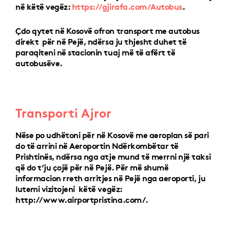
në këtë vegëz:
https://gjirafa.com/Autobus
.
Çdo qytet në Kosovë ofron transport me autobus
direkt për në Pejë, ndërsa ju thjesht duhet të
paraqiteni në stacionin tuaj më të afërt të
autobusëve.
Transporti Ajror
Nëse po udhëtoni për në Kosovë me aeroplan së pari
do të arrini në Aeroportin Ndërkombëtar të
Prishtinës, ndërsa nga atje mund të merrni një taksi
që do t’ju çojë për në Pejë. Për më shumë
informacion rreth arritjes në Pejë nga aeroporti, ju
lutemi vizitojeni këtë vegëz:
http://www.airportpristina.com/.