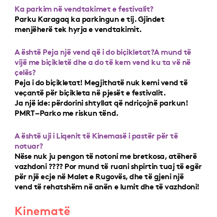
Ka parkim në vendtakimet e festivalit?
Parku Karagaq ka parkingun e tij. Gjindet
menjëherë tek hyrja e vendtakimit.
A është Peja një vend që i do biçikletat?A mund të
vijë me biçikletë dhe a do të kem vend ku ta vë në
çelës?
Peja i do biçikletat! Megjithatë nuk kemi vend të
veçantë për biçikleta në pjesët e festivalit.
Ja një ide: përdorini shtyllat që ndriçojnë parkun!
PMRT – Parko me riskun tënd.
A është uji i Liqenit të Kinemasë i pastër për të
notuar?
Nëse nuk ju pengon të notoni me bretkosa, atëherë
vazhdoni ???? Por mund të ruani shpirtin tuaj të egër
për një ecje në Malet e Rugovës, dhe të gjeni një
vend të rehatshëm në anën e lumit dhe të vazhdoni!
Kinematë