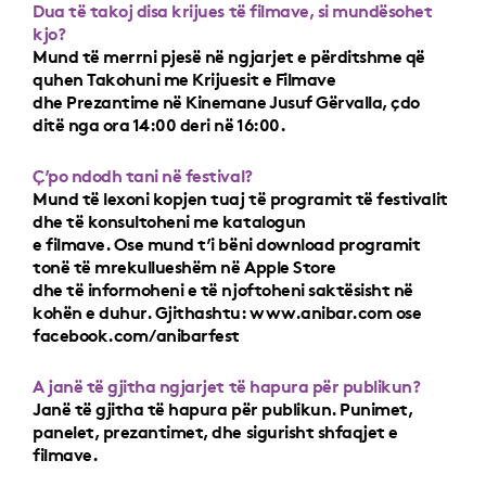
Dua të takoj disa krijues të filmave, si mundësohet
kjo?
Mund të merrni pjesë në ngjarjet e përditshme që
quhen Takohuni me Krijuesit e Filmave
dhe Prezantime në Kinemane Jusuf Gërvalla, çdo
ditë nga ora 14:00 deri në 16:00.
Ç’po ndodh tani në festival?
Mund të lexoni kopjen tuaj të programit të festivalit
dhe të konsultoheni me katalogun
e filmave. Ose mund t’i bëni download programit
tonë të mrekullueshëm në Apple Store
dhe të informoheni e të njoftoheni saktësisht në
kohën e duhur. Gjithashtu: www.anibar.com ose
facebook.com/anibarfest
A janë të gjitha ngjarjet të hapura për publikun?
Janë të gjitha të hapura për publikun. Punimet,
panelet, prezantimet, dhe sigurisht shfaqjet e
filmave.