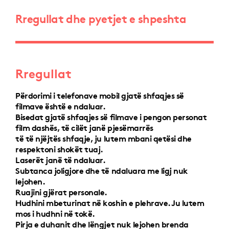
Rregullat dhe pyetjet e shpeshta
Rregullat
Përdorimi i telefonave mobil gjatë shfaqjes së
filmave është e ndaluar.
Bisedat gjatë shfaqjes së filmave i pengon personat
film dashës, të cilët janë pjesëmarrës
të të njëjtës shfaqje, ju lutem mbani qetësi dhe
respektoni shokët tuaj.
Laserët janë të ndaluar.
Subtanca joligjore dhe të ndaluara me ligj nuk
lejohen.
Ruajini gjërat personale.
Hudhini mbeturinat në koshin e plehrave. Ju lutem
mos i hudhni në tokë.
Pirja e duhanit dhe lëngjet nuk lejohen brenda