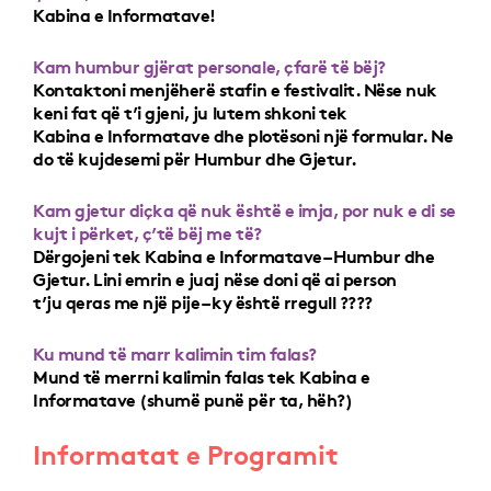
Kabina e Informatave!
Kam humbur gjërat personale, çfarë të bëj?
Kontaktoni menjëherë stafin e festivalit. Nëse nuk
keni fat që t’i gjeni, ju lutem shkoni tek
Kabina e Informatave dhe plotësoni një formular. Ne
do të kujdesemi për Humbur dhe Gjetur.
Kam gjetur diçka që nuk është e imja, por nuk e di se
kujt i përket, ç’të bëj me të?
Dërgojeni tek Kabina e Informatave – Humbur dhe
Gjetur. Lini emrin e juaj nëse doni që ai person
t’ju qeras me një pije – ky është rregull ????
Ku mund të marr kalimin tim falas?
Mund të merrni kalimin falas tek Kabina e
Informatave (shumë punë për ta, hëh?)
Informatat e Programit