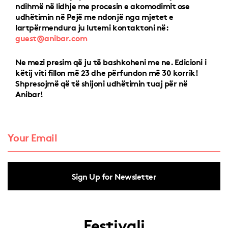
ndihmë në lidhje me procesin e akomodimit ose
udhëtimin në Pejë me ndonjë nga mjetet e
lartpërmendura ju lutemi kontaktoni në:
guest@anibar.com
Ne mezi presim që ju të bashkoheni me ne. Edicioni i
këtij viti fillon më 23 dhe përfundon më 30 korrik!
Shpresojmë që të shijoni udhëtimin tuaj për në
Anibar!
Sign Up for Newsletter
Festivali