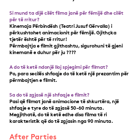
Si mund ta dijë cilët filma janë për fëmijë dhe cilët
për të rritur?
Kinemaja Përbindësh (Teatri Jusuf Gërvalla) i
përkushtohet animacionit për fëmijë. Gjithçka
tjetër është për të rritur!
Përmbajtja e filmit gjithashtu, sigurohuni të gjeni
kinemanë e duhur për ju ????
A do të ketë ndonjë lloj spjegimi për filmat?
Po, para secilës shfaqje do të ketë një prezantim për
përmbajtjen e filmit.
Sa do të zgjasë një shfaqje e filmit?
Pasi që filmat janë animacione të shkurtëra, një
shfaqje e tyre do të zgjasë 50-60 minuta.
Megjithatë, do të ketë edhe disa filma të ri
karakteristik që do të zgjasin nga 90 minuta.
After Parties