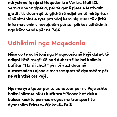
ndryshme fqinje si Maqedonia e Veriut, Mali i Zi,
Serbia dhe Shqipëria, për të qenë pjesë e festivalit
gjatë. Ne duam që të gjithë të ndjehen të mirëpritur
si në shtëpinë e tyre prandaj kemi siguruar të gjithë
informacionin e nevojshëm për sa i përket udhëtimit
nga këto vende për në Pejë.
Udhëtimi nga Maqedonia
Nëse do te udhëtoni nga Maqedonia në Pejë duhet të
ndiqni këtë rrugë: Së pari duhet të kaloni kalimin
kufitar “Hani i Elezit” për të vazhduar në
autostraden rajonale me transport të dyanshëm për
në Prishtinë ose Pejë.
Një mënyrë tjetër për të udhëtuar për në Pejë është
kalimi përmes pikës kufitare “Globoqica” duke
kaluar kështu përmes rrugës me transport të
dyanshëm Prizren- Gjakovë – Pejë.