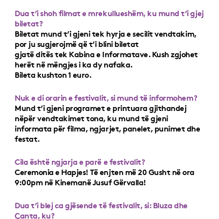
Dua t’i shoh filmat e mrekullueshëm, ku mund t’i gjej
biletat?
Biletat mund t’i gjeni tek hyrja e secilit vendtakim,
por ju sugjerojmë që t’i blini biletat
gjatë ditës tek Kabina e Informatave. Kush zgjohet
herët në mëngjes i ka dy nafaka.
Bileta kushton 1 euro.
Nuk e di orarin e festivalit, si mund të informohem?
Mund t’i gjeni programet e printuara gjithandej
nëpër vendtakimet tona, ku mund të gjeni
informata për filma, ngjarjet, panelet, punimet dhe
festat.
Cila është ngjarja e parë e festivalit?
Ceremonia e Hapjes! Të enjten më 20 Gusht në ora
9:00pm në Kinemanë Jusuf Gërvalla!
Dua t’i blej ca gjësende të festivalit, si: Bluza dhe
Çanta, ku?