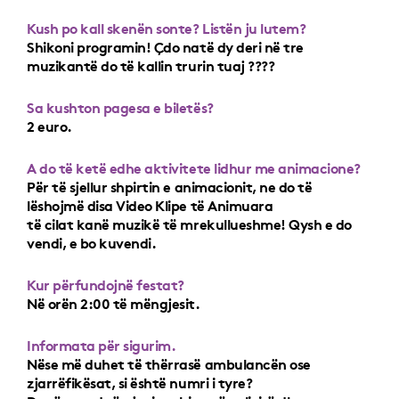
Kush po kall skenën sonte? Listën ju lutem?
Shikoni programin! Çdo natë dy deri në tre
muzikantë do të kallin trurin tuaj ????
Sa kushton pagesa e biletës?
2 euro.
A do të ketë edhe aktivitete lidhur me animacione?
Për të sjellur shpirtin e animacionit, ne do të
lëshojmë disa Video Klipe të Animuara
të cilat kanë muzikë të mrekullueshme! Qysh e do
vendi, e bo kuvendi.
Kur përfundojnë festat?
Në orën 2:00 të mëngjesit.
Informata për sigurim.
Nëse më duhet të thërrasë ambulancën ose
zjarrëfikësat, si është numri i tyre?