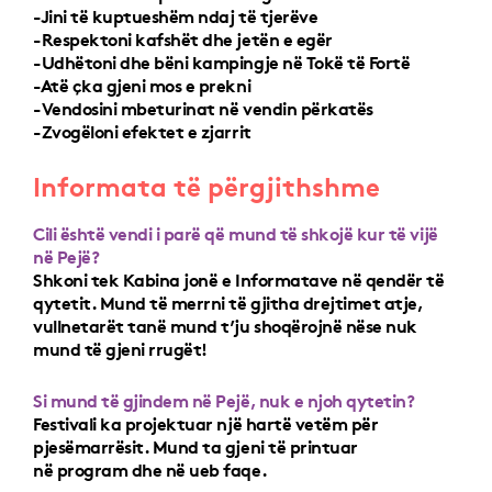
-Jini të kuptueshëm ndaj të tjerëve
-Respektoni kafshët dhe jetën e egër
-Udhëtoni dhe bëni kampingje në Tokë të Fortë
-Atë çka gjeni mos e prekni
-Vendosini mbeturinat në vendin përkatës
-Zvogëloni efektet e zjarrit
Informata të përgjithshme
Cili është vendi i parë që mund të shkojë kur të vijë
në Pejë?
Shkoni tek Kabina jonë e Informatave në qendër të
qytetit. Mund të merrni të gjitha drejtimet atje,
vullnetarët tanë mund t’ju shoqërojnë nëse nuk
mund të gjeni rrugët!
Si mund të gjindem në Pejë, nuk e njoh qytetin?
Festivali ka projektuar një hartë vetëm për
pjesëmarrësit. Mund ta gjeni të printuar
në program dhe në ueb faqe.