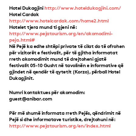
Hotel Dukagjini
http://www.hoteldukagjini.com/
Hotel Cardak
http://www.hotelcardak.com/home2.html
Hotelet tjera mund ti gjeni në:
http://www.pejatourism.org/en/akomodimi-
peja.html#
Në Pejë ka edhe shtëpi private të cilat do të ofrohen
për vizitorët e festivalit, për të gjitha informatat
rreth akomodimit mund të drejtoheni gjatë
festivalit 05-10 Gusht në tavolinën e informative që
gjindet në qendër të qytetit (Korzo), përball Hotel
Dukagjinit.
Numri kontaktues për akomodim:
guest@anibar.com
Për më shumë informata rreth Pejës, qëndrimit në
Pejë si dhe informatave turistike, drejtohuni në:
http://www.pejatourism.org/en/index.html