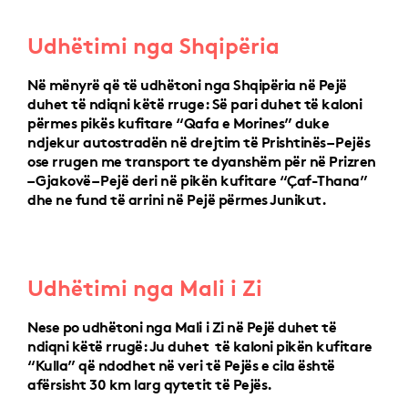
Udhëtimi nga Shqipëria
Në mënyrë që të udhëtoni nga Shqipëria në Pejë
duhet të ndiqni këtë rruge: Së pari duhet të kaloni
përmes pikës kufitare “Qafa e Morines” duke
ndjekur autostradën në drejtim të Prishtinës – Pejës
ose rrugen me transport te dyanshëm për në Prizren
– Gjakovë – Pejë deri në pikën kufitare “Çaf-Thana”
dhe ne fund të arrini në Pejë përmes Junikut.
Udhëtimi nga Mali i Zi
Nese po udhëtoni nga Mali i Zi në Pejë duhet të
ndiqni këtë rrugë: Ju duhet të kaloni pikën kufitare
“Kulla” që ndodhet në veri të Pejës e cila është
afërsisht 30 km larg qytetit të Pejës.