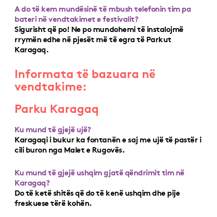
A do të kem mundësinë të mbush telefonin tim pa
bateri në vendtakimet e festivalit?
Sigurisht që po! Ne po mundohemi të instalojmë
rrymën edhe në pjesët më të egra të Parkut
Karagaq.
Informata të bazuara në
vendtakime:
Parku Karagaq
Ku mund të gjejë ujë?
Karagaqi i bukur ka fontanën e saj me ujë të pastër i
cili buron nga Malet e Rugovës.
Ku mund të gjejë ushqim gjatë qëndrimit tim në
Karagaq?
Do të ketë shitës që do të kenë ushqim dhe pije
freskuese tërë kohën.