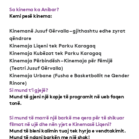
Sa kinema ka Anibar?
Kemi pesë kinema:
Kinemanë Jusuf Gërvalla – gjithashtu edhe zyrat
qëndrore
Kinemaja Liqeni tek Parku Karagaq
Kinemaja Kubëzat tek Parku Karagaq
Kinemaja Përbindësh – Kinemaja për Fëmijë
(Teatri Jusuf Gërvalla)
Kinemaja Urbane (Fusha e Basketbollit ne Qender
Rinore)
Si mund t’i gjejë?
Mund të gjeni një kopje të programit në ueb faqen
tonë.
Si mund të marrë një barkë me qera për të shikuar
filmat në ujë dhe nën yjet e Kinemasë Liqeni?
Mund të bleni kalimin tuaj tek hyrja e vendtakimit.
Mund të ndani barkën me një shok!