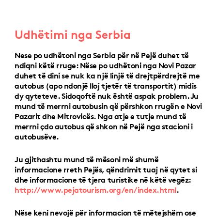
Udhëtimi nga Serbia
Nese po udhëtoni nga Serbia për në Pejë duhet të
ndiqni këtë rruge: Nëse po udhëtoni nga Novi Pazar
duhet të dini se nuk ka një linjë të drejtpërdrejtë me
autobus (apo ndonjë lloj tjetër të transportit) midis
dy qyteteve. Sidoqoftë nuk është aspak problem. Ju
mund të merrni autobusin që përshkon rrugën e Novi
Pazarit dhe Mitrovicës. Nga atje e tutje mund të
merrni çdo autobus që shkon në Pejë nga stacioni i
autobusëve.
Ju gjithashtu mund të mësoni më shumë
informacione rreth Pejës, qëndrimit tuaj në qytet si
dhe informacione të tjera turistike në këtë vegëz:
http://www.pejatourism.org/en/index.html
.
Nëse keni nevojë për informacion të mëtejshëm ose