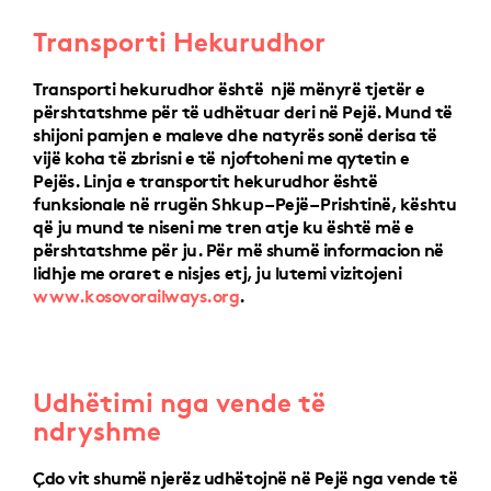
Transporti Hekurudhor
Transporti hekurudhor është një mënyrë tjetër e
përshtatshme për të udhëtuar deri në Pejë. Mund të
shijoni pamjen e maleve dhe natyrës sonë derisa të
vijë koha të zbrisni e të njoftoheni me qytetin e
Pejës. Linja e transportit hekurudhor është
funksionale në rrugën Shkup – Pejë – Prishtinë, kështu
që ju mund te niseni me tren atje ku është më e
përshtatshme për ju. Për më shumë informacion në
lidhje me oraret e nisjes etj, ju lutemi vizitojeni
www.kosovorailways.org
.
Udhëtimi nga vende të
ndryshme
Çdo vit shumë njerëz udhëtojnë në Pejë nga vende të