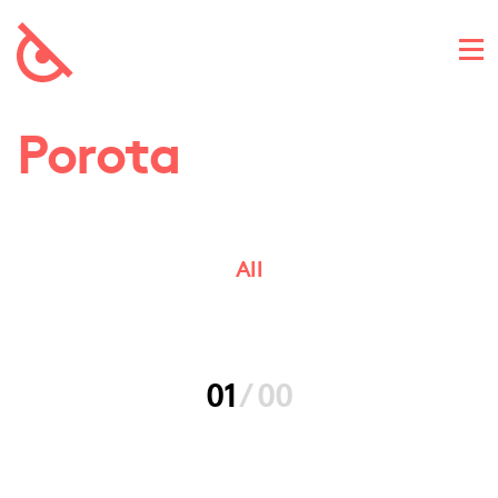
Porota
All
01
/
00