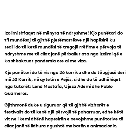
Izolimi shfaqet në mënyra të ndryshme! Kjo punëtori do
t’i mundësoj të gjithë pjesëmarrësve një hapësirë ku
secili do të ketë mundësi të tregojë rrëfime e përvoja të
ndryshme me të cilat janë përballur ata nga izolimi që e
ka shkaktuar pandemia ose ai me viza.
Kjo punëtori do të nis nga 26 korriku dhe do të zgjasë deri
më 30 Korrik, në qytetin e Pejës, si dhe do të udhëhiqet
nga tutorët: Lend Mustafa, Ujeza Ademi dhe Pablo
Guarneros.
Gjithmonë duke u siguruar që të gjithë vizitorët e
festivalit do të kenë një përvojë të paharruar, edhe këtë
vit ne i kemi dhënë hapesirën e nevojshme punëtorive të
cilat janë të lidhura ngushtë me botën e animacionit.