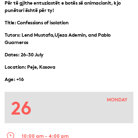
Për të gjithe entuziastët e botës së animacionit, kjo
punëtori është për ty!
Title
: Confessions of isolation
Tutors:
Lend Mustafa,Ujeza Ademin, and Pablo
Guarneros
Dates:
26-30 July
Location:
Peje, Kosova
Age:
+16
26
MONDAY
10:00 am - 4:00 pm