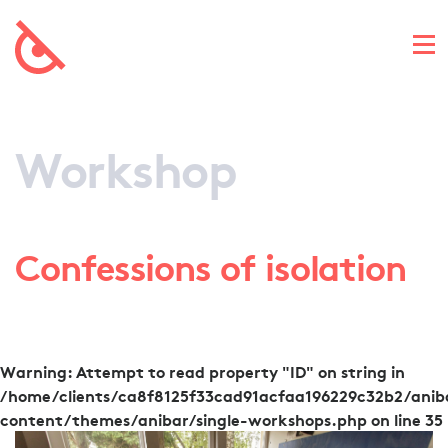
Workshop
Confessions of isolation
Warning
: Attempt to read property "ID" on string in
/home/clients/ca8f8125f33cad91acfaa196229c32b2/ani
content/themes/anibar/single-workshops.php
on line
35