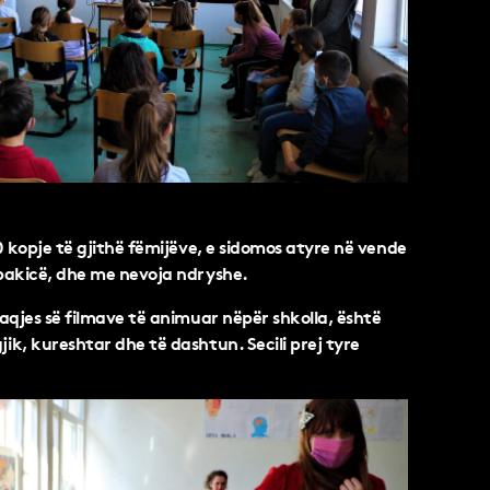
0 kopje të gjithë fëmijëve, e sidomos atyre në vende
pakicë, dhe me nevoja ndryshe.
aqjes së filmave të animuar nëpër shkolla, është
k, kureshtar dhe të dashtun. Secili prej tyre