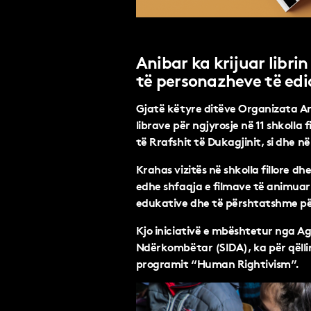
Anibar ka krijuar libri
të personazheve të edici
Gjatë këtyre ditëve Organizata An
librave për ngjyrosje në 11 shkolla 
të Rrafshit të Dukagjinit, si dhe n
Krahas vizitës në shkolla fillore d
edhe shfaqja e filmave të animuar
edukative dhe të përshtatshme për
Kjo iniciativë e mbështetur nga Ag
Ndërkombëtar (SIDA), ka për qëll
programit “Human Rightivism”.