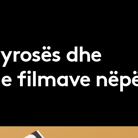
jyrosës dhe
 e filmave nëp