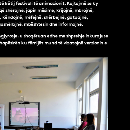
të këtij festivali të animacionit. Kujtojmë se ky
 që shërojnë, japin mësime, krijojnë, mbrojnë,
 këndojnë, rrëfejnë, shërbejnë, gatuajnë,
gushëllojnë, mbështesin dhe informojnë.
 ngjyrosje, u shoqëruan edhe me shprehje inkurajuse
 hapësirën ku fëmijët mund të vizatojnë verzionin e