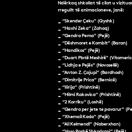
Ndërkaq shkollat të cilat u vizitua
rregullt të animacioneve, janë:
“Skender Çeku” (Qyshk)
“Haxhi Zeka” (Zahaq)
“Qendra Pema” (Pejë)
“Dëshmoret e Kombit” (Baran)
“Handikos” (Pejë)
“Duart Plotë Meshirë” (Vitomeric
“Lidhja e Pejës” (Novosellë)
“Anton Z. Çajupi” (Bardhosh)
“Dimitrije Prica” (Bernicë)
“Ilirija” (Prishtinë)
“Hilmi Rakovica” (Prishtinë)
“2 Korriku” (Loxhë)
“Qendra per jete te pavarur” (Pe
“Xhemail Kada” (Pejë)
“Ali Kelmendi” (Naberxhan)
“Vaso Pashë Shkodrani” (Pejë)