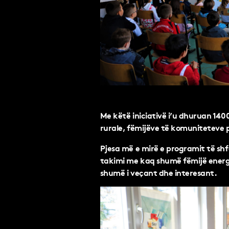
Me këtë iniciativë i’u dhuruan 140
rurale, fëmijëve të komuniteteve 
Pjesa më e mirë e programit të shf
takimi me kaq shumë fëmijë energji
shumë i veçant dhe interesant.