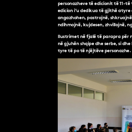
personazheve të edicionit të 11-të 
edicion i’u dedikua të gjithë atyre
angazhohen, pastrojnë, shkruajnë,
ndihmojnë, kujdesen, zhvillojnë, n
Ilustrimet në fjalë të parapra për
në gjuhën shqipe dhe serbe, si dhe
tyre të po të njëjtëve personazhe.