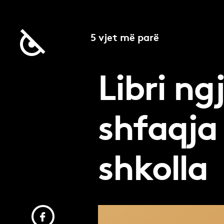
5 vjet më parë
Libri ng
shfaqja
shkolla