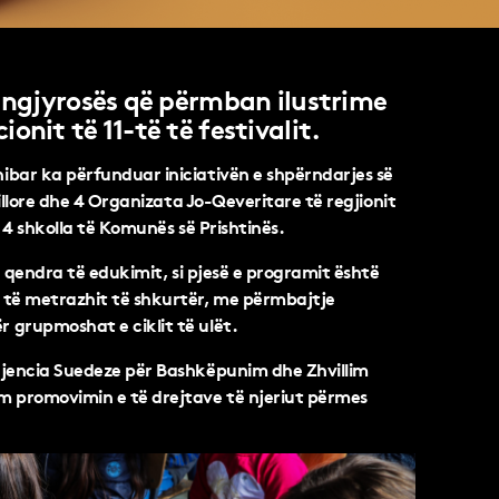
n ngjyrosës që përmban ilustrime
onit të 11-të të festivalit.
ibar ka përfunduar iniciativën e shpërndarjes së
fillore dhe 4 Organizata Jo-Qeveritare të regjionit
ë 4 shkolla të Komunës së Prishtinës.
he qendra të edukimit, si pjesë e programit është
 të metrazhit të shkurtër, me përmbajtje
 grupmoshat e ciklit të ulët.
jencia Suedeze për Bashkëpunim dhe Zhvillim
im promovimin e të drejtave të njeriut përmes