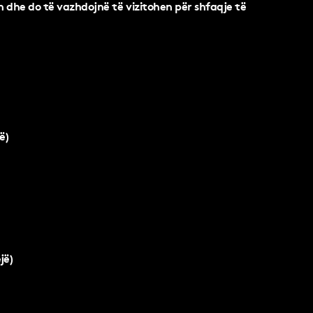
n dhe do të vazhdojnë të vizitohen për shfaqje të
ë)
jë)