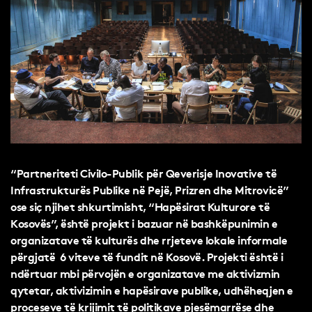
“Partneriteti Civilo-Publik për Qeverisje Inovative të
Infrastrukturës Publike në Pejë, Prizren dhe Mitrovicë”
ose siç njihet shkurtimisht, “Hapësirat Kulturore të
Kosovës”, është projekt i bazuar në bashkëpunimin e
organizatave të kulturës dhe rrjeteve lokale informale
përgjatë 6 viteve të fundit në Kosovë. Projekti është i
ndërtuar mbi përvojën e organizatave me aktivizmin
qytetar, aktivizimin e hapësirave publike, udhëheqjen e
proceseve të krijimit të politikave pjesëmarrëse dhe