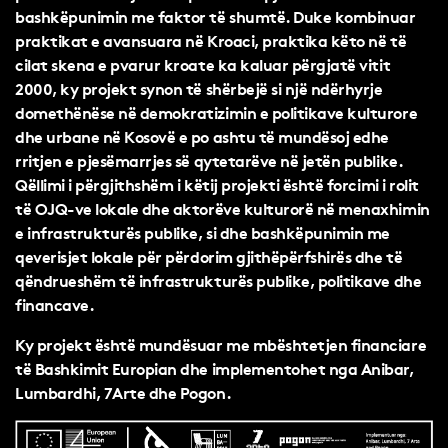
bashkëpunimin me faktor të shumtë. Duke kombinuar
praktikat e avansuara në Kroaci, praktika këto në të
cilat skena e pvarur kroate ka kaluar përgjatë vitit
2000, ky projekt synon të shërbejë si një ndërhyrje
domethënëse në demokratizimin e politikave kulturore
dhe urbane në Kosovë e po ashtu të mundësoj edhe
rritjen e pjesëmarrjes së qytetarëve në jetën publike.
Qëllimi i përgjithshëm i këtij projekti është forcimi i rolit
të OJQ-ve lokale dhe aktorëve kulturorë në menaxhimin
e infrastrukturës publike, si dhe bashkëpunimin me
qeverisjet lokale për përdorim gjithëpërfshirës dhe të
qëndrueshëm të infrastrukturës publike, politikave dhe
financave.
Ky projekt është mundësuar me mbështetjen financiare
të Bashkimit Europian dhe implementohet nga Anibar,
Lumbardhi, 7Arte dhe Pogon.