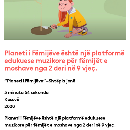
Planeti i Fëmijëve është një platformë
edukuese muzikore për fëmijët e
moshave nga 2 deri në 9 vjeç.
“Planeti i Fëmijëve” – Shtëpia jonë
3 minuta 54 sekonda
Kosovë
2020
Planeti i Fëmijëve është një platformë edukuese
muzikore për fëmijët e moshave nga 2 deri në 9 vjeç.