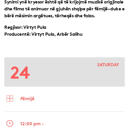
Synimi ynë kryesor është që të krijojmë muzikë origjinale
dhe filma të animuar në gjuhën shqipe për fëmijë– duke e
bërë mësimin argëtues, tërheqës dhe falas.
Regjisor: Virtyt Pula
Producentë: Virtyt Pula, Arbër Salihu
24
SATURDAY
Fëmijë
12:00 pm -