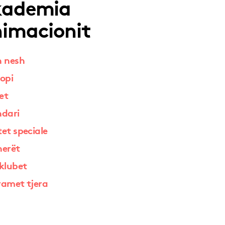
kademia
imacionit
h nesh
opi
et
ndari
et speciale
nerët
klubet
ramet tjera