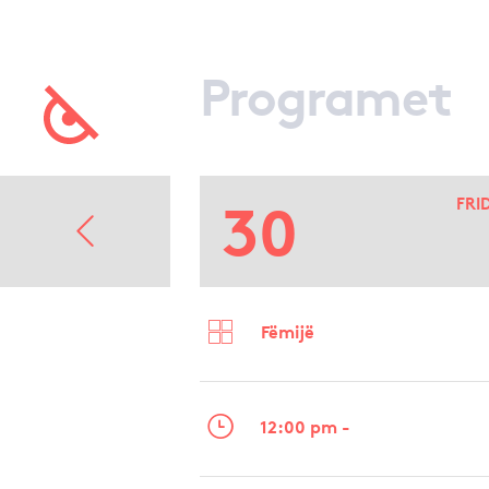
Programet
30
FRI
Fëmijë
12:00 pm -