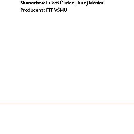
Skenaristë: Lukáš Ďurica, Juraj Mäsiar.
Producent: FTF VŠMU