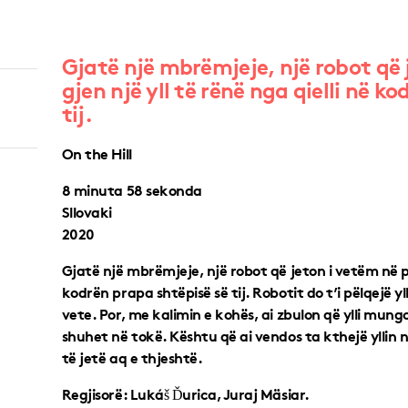
Gjatë një mbrëmjeje, një robot që j
gjen një yll të rënë nga qielli në k
tij.
On the Hill
8 minuta 58 sekonda
Sllovaki
2020
Gjatë një mbrëmjeje, një robot që jeton i vetëm në pyll
kodrën prapa shtëpisë së tij. Robotit do t’i pëlqejë y
vete. Por, me kalimin e kohës, ai zbulon që ylli mungo
shuhet në tokë. Kështu që ai vendos ta kthejë yllin në
të jetë aq e thjeshtë.
Regjisorë: Lukáš Ďurica, Juraj Mäsiar.