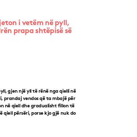
eton i vetëm në pyll,
odrën prapa shtëpisë së
, gjen një yll të rënë nga qielli në
lli, prandaj vendos që ta mbajë për
n në qiell dhe gradualisht fillon të
 qiell përsëri, porse kjo gjë nuk do