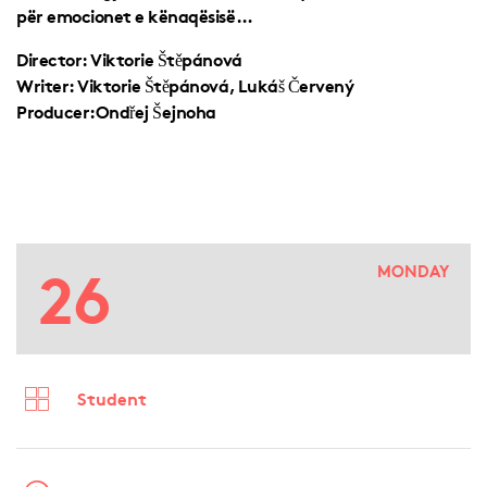
për emocionet e kënaqësisë…
Director: Viktorie Štěpánová
Writer: Viktorie Štěpánová, Lukáš Červený
Producer:Ondřej Šejnoha
26
MONDAY
Student