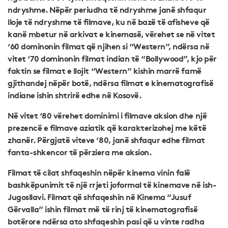
ndryshme. Nëpër periudha të ndryshme janë shfaqur
lloje të ndryshme të filmave, ku në bazë të afisheve që
kanë mbetur në arkivat e kinemasë, vërehet se në vitet
‘60 dominonin filmat që njihen si “Western”, ndërsa në
vitet ‘70 dominonin filmat indian të “Bollywood”, kjo për
faktin se filmat e llojit “Western” kishin marrë famë
gjithandej nëpër botë, ndërsa filmat e kinematografisë
indiane ishin shtrirë edhe në Kosovë.
Në vitet ‘80 vërehet dominimi i filmave aksion dhe një
prezencë e filmave aziatik që karakterizohej me këtë
zhanër. Përgjatë viteve ‘80, janë shfaqur edhe filmat
fanta-shkencor të përziera me aksion.
Filmat të cilat shfaqeshin nëpër kinema vinin falë
bashkëpunimit të një rrjeti joformal të kinemave në ish-
Jugosllavi. Filmat që shfaqeshin në Kinema “Jusuf
Gërvalla” ishin filmat më të rinj të kinematografisë
botërore ndërsa ato shfaqeshin pasi që u vinte radha