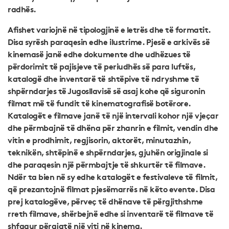
radhës.
Afishet variojnë në tipologjinë e letrës dhe të formatit.
Disa syrësh paraqesin edhe ilustrime. Pjesë e arkivës së
kinemasë janë edhe dokumente dhe udhëzues të
përdorimit të pajisjeve të periudhës së para luftës,
katalogë dhe inventarë të shtëpive të ndryshme të
shpërndarjes të Jugosllavisë së asaj kohe që siguronin
filmat më të fundit të kinematografisë botërore.
Katalogët e filmave janë të një intervali kohor një vjeçar
dhe përmbajnë të dhëna për zhanrin e filmit, vendin dhe
vitin e prodhimit, regjisorin, aktorët, minutazhin,
teknikën, shtëpinë e shpërndarjes, gjuhën origjinale si
dhe paraqesin një përmbajtje të shkurtër të filmave.
Ndër ta bien në sy edhe katalogët e festivaleve të filmit,
që prezantojnë filmat pjesëmarrës në këto evente. Disa
prej katalogëve, përveç të dhënave të përgjithshme
rreth filmave, shërbejnë edhe si inventarë të filmave të
shfaqur përgjatë një viti në kinema.