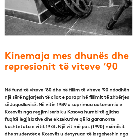
Kinemaja mes dhunës dhe
represionit të viteve ‘90
Në fund të viteve ‘80 dhe në fillim të viteve ‘90 ndodhën
një sërë ngjarjesh të cilat e paraprinë fillimit të zhbërjes
së Jugosllavisë. Në vitin 1989 u suprimua autonomia e
Kosovës nga regjimi serb ku Kosova humbi të gjitha
fuqitë legjislative dhe ekzekutive që ia garanonte
kushtetuta e vitit 1974. Një vit më pas (1990) nxënësit
dhe studentët e Kosovës u detyruan të largoheshin nga