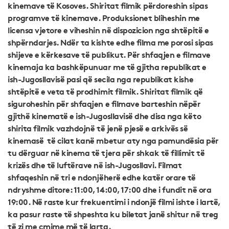
kinemave të Kosoves. Shiritat filmik përdoreshin sipas
programve të kinemave. Produksionet bliheshin me
licensa vjetore e viheshin në dispozicion nga shtëpitë e
shpërndarjes. Ndër ta kishte edhe filma me porosi sipas
shijeve e kërkesave të publikut. Për shfaqjen e filmave
kinemaja ka bashkëpunuar me të gjitha republikat e
ish-Jugosllavisë pasi që secila nga republikat kishe
shtëpitë e veta të prodhimit filmik. Shiritat filmik që
siguroheshin për shfaqjen e filmave barteshin nëpër
gjithë kinematë e ish-Jugosllavisë dhe disa nga këto
shirita filmik vazhdojnë të jenë pjesë e arkivës së
kinemasë të cilat kanë mbetur aty nga pamundësia për
tu dërguar në kinema të tjera për shkak të fillimit të
krizës dhe të luftërave në ish-Jugosllavi. Filmat
shfaqeshin në tri e ndonjëherë edhe katër orare të
ndryshme ditore: 11:00, 14:00, 17:00 dhe i fundit në ora
19:00. Në raste kur frekuentimi i ndonjë filmi ishte i lartë,
ka pasur raste të shpeshta ku biletat janë shitur në treg
të zi me çmime më të larta.