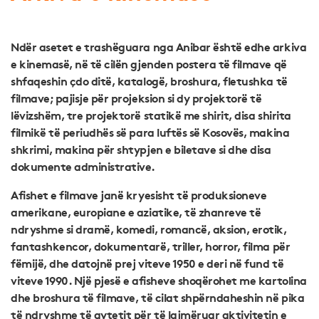
Ndër asetet e trashëguara nga Anibar është edhe arkiva
e kinemasë, në të cilën gjenden postera të filmave që
shfaqeshin çdo ditë, katalogë, broshura, fletushka të
filmave; pajisje për projeksion si dy projektorë të
lëvizshëm, tre projektorë statikë me shirit, disa shirita
filmikë të periudhës së para luftës së Kosovës, makina
shkrimi, makina për shtypjen e biletave si dhe disa
dokumente administrative.
Afishet e filmave janë kryesisht të produksioneve
amerikane, europiane e aziatike, të zhanreve të
ndryshme si dramë, komedi, romancë, aksion, erotik,
fantashkencor, dokumentarë, triller, horror, filma për
fëmijë, dhe datojnë prej viteve 1950 e deri në fund të
viteve 1990. Një pjesë e afisheve shoqërohet me kartolina
dhe broshura të filmave, të cilat shpërndaheshin në pika
të ndryshme të qytetit për të lajmëruar aktivitetin e