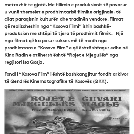
metrazhit te gjatë. Me fillimin e produksionit të pavarur
u vunë themelet e prodhimtarisë filmike origjinale, të
cilat paraqisnin kulturën dhe tradinën vendore. Filmat
që realizoheshin nga “Kosova Filmi” ishin bashkë-
produksion me shtëpi të tjera të prodhimit filmik. Një
nga filmat që ka pasur sukses më të madh nga
prodhimtara e “Kosova Film” e që është shfaqur edhe në
Kino Radin e atëhersh është “Rojet e Mjegullës” nga
regjisori Isa Qosja.
Fondi i “Kosova Film” i është bashkangjitur fondit arkivor
të Qendrës Kinematografike të Kosovës (QKK).