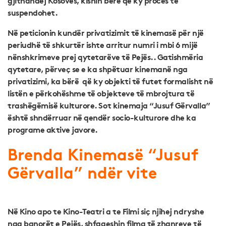
suspendohet.
Në peticionin kundër privatizimit të kinemasë për një
periudhë të shkurtër ishte arritur numri i mbi 6 mijë
nënshkrimeve prej qytetarëve të Pejës.. Gatishmëria
qytetare, përveç se e ka shpëtuar kinemanë nga
privatizimi, ka bërë që ky objekti të futet formalisht në
listën e përkohëshme të objekteve të mbrojtura të
trashëgëmisë kulturore. Sot kinemaja “Jusuf Gërvalla”
është shndërruar në qendër socio-kulturore dhe ka
programe aktive javore.
Brenda Kinemasë “Jusuf
Gërvalla” ndër vite
Në Kino apo te Kino-Teatri a te Filmi siç njihej ndryshe
nga banorët e Pejës, shfaqeshin filma të zhanreve të