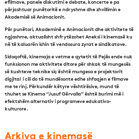
efilmave, panele diskutimi e debate, koncerte e pa
përjashtuar punëtoritë e ndryshme dhe zhvillimin e
Akademisë së Animacionit.
Për punëtori, Akademinë e Animacionit dhe aktivitete të
ngjashme, aktualisht shfrytëzohet Aneksi i kinemasë ku
në të kaluarën ishin të vendosura zyrat e sindikatave.
Sidoqoftë, kinemaja e vetme e qytetit të Pejës ende nuk
funksionon me aktivitete ditore për shkak të mungesës
së kushteve teknike siç është mungesa e projektorit
digjital i cili do të mundësonte edhe shfaqjen e filmave
me te rinj. Përkundër këtyre vështirësive, mund të
thuhet se Kinema “Jusuf Gërvalla” është burimi më i
efektshëm alternativ i programeve edukativo-
kulturore.
Arkiva e kinemasë