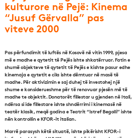
kulturore në Pejë: Kinema
“Jusuf Gërvalla” pas
viteve 2000
Pas përfundimit të luftës në Kosovë në vitin 1999, pjesa
më e madhe e qytetit të Pejës ishte shkatërruar. Fatin e
shumë objekteve të qytetit të Pejës e kishte pasur edhe
kinemaja e qytetit e cila ishte dëmtuar në masë të
madhe. Për aktivizimin e saj duhej të investohej një
shume e konsiderueshme për të renovuar pjesën më të
madhe te objektit. Donatorët fillestar u gjenden në Itali,
ndërsa si ide fillestare ishte shndërrimi i kinemasë në
teatër klasik, meqë godina e Teatrit “Istref Begolli” ishte
nën kontrollin e KFOR-it italian.
Marrë parasysh këtë situatë, ishte pikërisht KFOR-i