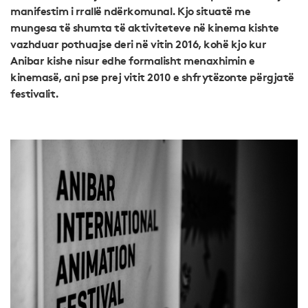
manifestim i rrallë ndërkomunal. Kjo situatë me
mungesa të shumta të aktiviteteve në kinema kishte
vazhduar pothuajse deri në vitin 2016, kohë kjo kur
Anibar kishe nisur edhe formalisht menaxhimin e
kinemasë, ani pse prej vitit 2010 e shfrytëzonte përgjatë
festivalit.