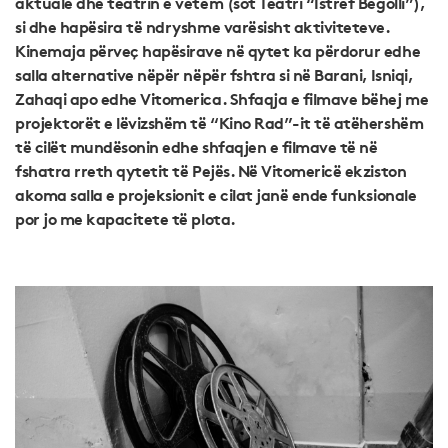
aktuale dhe teatrin e vetëm (sot Teatri “Istref Begolli”),
si dhe hapësira të ndryshme varësisht aktiviteteve.
Kinemaja përveç hapësirave në qytet ka përdorur edhe
salla alternative nëpër nëpër fshtra si në Barani, Isniqi,
Zahaqi apo edhe Vitomerica. Shfaqja e filmave bëhej me
projektorët e lëvizshëm të “Kino Rad”-it të atëhershëm
të cilët mundësonin edhe shfaqjen e filmave të në
fshatra rreth qytetit të Pejës. Në Vitomericë ekziston
akoma salla e projeksionit e cilat janë ende funksionale
por jo me kapacitete të plota.