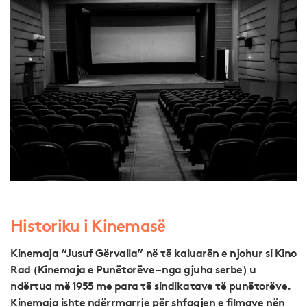
Historiku i Kinemasë
Kinemaja “Jusuf Gërvalla” në të kaluarën e njohur si Kino
Rad (Kinemaja e Punëtorëve – nga gjuha serbe) u
ndërtua më 1955 me para të sindikatave të punëtorëve.
Kinemaja ishte ndërrmarrje për shfaqjen e filmave nën