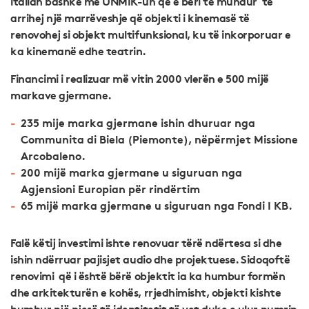
italian bashkë me UNMIK-un që e bëri të mundur të
arrihej një marrëveshje që objekti i kinemasë të
renovohej si objekt multifunksional, ku të inkorporuar e
ka kinemanë edhe teatrin.
Financimi i realizuar më vitin 2000 vlerën e 500 mijë
markave gjermane.
235 mije marka gjermane ishin dhuruar nga
Communita di Biela (Piemonte), nëpërmjet Missione
Arcobaleno.
200 mijë marka gjermane u siguruan nga
Agjensioni Europian për rindërtim
65 mijë marka gjermane u siguruan nga Fondi I KB.
Falë këtij investimi ishte renovuar tërë ndërtesa si dhe
ishin ndërruar pajisjet audio dhe projektuese. Sidoqoftë
renovimi që i është bërë objektit ia ka humbur formën
dhe arkitekturën e kohës, rrjedhimisht, objekti kishte
humbur një pjesë të identitetit të vet duke e ulur numrin