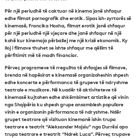
Për një periudhë të caktuar në kinema janë shfaqur
edhe filmat pornografik dhe erotik. Sipas ish-zyrtarës së
kinemasë, Francika Hoxha, filmat erotik janë shfaqur
për një periudhë një vjeçare dhe janë shfaqur në një
kohë kur kinemaja përballej me një krizë ekonomik. Ky
lloj i filmave thuhet se ishte shfaqur me qëllim të
përfitimit më të madh financiar.
Përveç programeve të rregullta të shfaqjes së filmave,
brenda në hapësirat e kinemasë organizoheshin shpesh
edhe koncerte e përformanca të grupeve të ndryshme
teatrale e muzikore. Në kuadër të aktiviteteve të
kinemasë kujtohen edhe shkëmbimet artistike që vinin
nga Shqipëria ku shpesh grupe ansamblesh popullore
vinin e organizonin përformanca të ndryshme. Ndër
grupet teatrore që vizituan kinemanë ishin trupa
teatrore e teatrit “Aleksander Mojsiu” nga Durrësi apo
trupa teatrore e treatrit “Ndrek Luca”. Përveç trupave