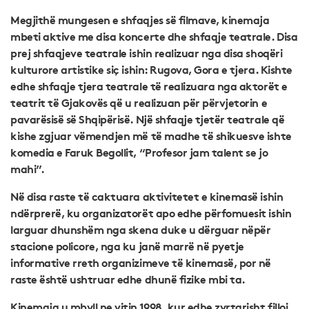
Megjithë mungesen e shfaqjes së filmave, kinemaja
mbeti aktive me disa koncerte dhe shfaqje teatrale. Disa
prej shfaqjeve teatrale ishin realizuar nga disa shoqëri
kulturore artistike siç ishin: Rugova, Gora e tjera. Kishte
edhe shfaqje tjera teatrale të realizuara nga aktorët e
teatrit të Gjakovës që u realizuan për përvjetorin e
pavarësisë së Shqipërisë. Një shfaqje tjetër teatrale që
kishe zgjuar vëmendjen më të madhe të shikuesve ishte
komedia e Faruk Begollit, “Profesor jam talent se jo
mahi”.
Në disa raste të caktuara aktivitetet e kinemasë ishin
ndërprerë, ku organizatorët apo edhe përfomuesit ishin
larguar dhunshëm nga skena duke u dërguar nëpër
stacione policore, nga ku janë marrë në pyetje
informative rreth organizimeve të kinemasë, por në
raste është ushtruar edhe dhunë fizike mbi ta.
Kinemaja u mbyll ne vitin 1998, kur edhe zyrtarisht filloi