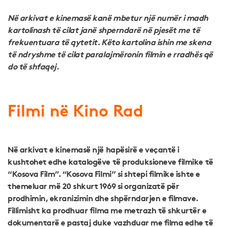
Në arkivat e kinemasë kanë mbetur një numër i madh
kartolinash të cilat janë shperndarë në pjesët me të
frekuentuara të qytetit. Këto kartolina ishin me skena
të ndryshme të cilat paralajmëronin filmin e rradhës që
do të shfaqej.
Filmi në Kino Rad
Në arkivat e kinemasë një hapësirë e veçantë i
kushtohet edhe katalogëve të produksioneve filmike të
“Kosova Film”. “Kosova Filmi” si shtepi filmike ishte e
themeluar më 20 shkurt 1969 si organizatë për
prodhimin, ekranizimin dhe shpërndarjen e filmave.
Fillimisht ka prodhuar filma me metrazh të shkurtër e
dokumentarë e pastaj duke vazhduar me filma edhe të