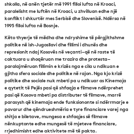
shkolla, në anën tjetër më 1991 filloi lufta në Kroaci,
paralelisht me luftën në Kroaci, u zhvilluan edhe një
konflikt I shkurtër mes Serbisë dhe Slovenisë. Ndërsa në
1995 filloi lufta në Bosnje.
Këto thyerje të mëdha dhe ndryshime të përgjithshme
politike në ish-Jugosllavi dhe fillimi i dhunës dhe
represionit ndaj Kosovës në veçanti – që në raste të
caktuara u shoqëruan me trazira dhe protesta –
paralajmëruan fillimin e krizës nga e cila u ndikuan e
gjitha sfera sociale dhe politike në rajon. Nga kjo krizë
politike dhe sociale nuk mbeti pa u ndikuar as Kinemaja
e qytetit të Pejës pasi që shfaqja e filmave ndërprehet
pasi që Kosova mbeti pa distributer të filmave, marrë
parasysh që kinemaja ende funksiononte si ndërrmarje e
pavarur dhe qëndrueshmëria e tyre financiare varej nga
shitja e biletave, mungesa e shfaqjes së filmave
nënkuptonte edhe mungesë të mjeteve financiare,
rrjedhimisht edhe aktivitete më të pakta.