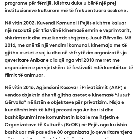
programe për fëmijë, kështu duke u bërë një prej
institucioneve kulturore më të frekuentuara asokohe.
Në vitin 2002, Kuvendi Komunal i Pejës e kishte kaluar
një rezolutë për t’ia vënë kinemasë emrin e veprimtarit,
shkrimtarit dhe muzikantit shqiptar, Jusuf Gërvalla. Më
2016, me anë të një vendimi komunal, kinemaja me të
gjitha asetet e saj iu dha në shfrytëzim organizatës jo
qeveritare Anibar e cila që nga viti 2010 merret me
organizimin e përvjetshëm të festivalit ndërkombëtar të
filmit të animuar.
Në vitin 2016, Agjensioni Kosovar i Privatizimit (AKP) e
vendos objektin dhe të gjitha asetet e kinemasë “Jusuf
Gërvalla” në listën e objekteve për privatizim. Nisja e
kundërshtimit të këtij prcoesi nga Anibari si dhe
bashkëpunimi me komunitetin lokal e me Rrjetin e
Organizatave të Kulturës (RrOK) në Pejë, nga ku ishin
bashkuar më pas edhe 80 organizata jo qeveritare tjera
gjithandej Kosovës, kishin bërë që ky proces të