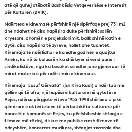
atë që quhej atëbotë Bashkësia Vetqeverisëse e Interesit
për Kulturën (BVIK).
Ndërtesa e kinemasë përfshinë një sipërfaqe prej 731 m2
dhe ndahet në disa hapësira duke përfshirë: sallën
kryesore, dhomën e projeksionimit, ballkoni në katin e
dytë, disa hapësira të zyreve, hollet dhe tualetet.
Kinemaja të ndërlidhur e ka edhe godinën e quajtur
Aneks, ku në të kaluarën ka shërbyer si vend pune i
sindikalistëve, nga ku besohet se edhe janë gjeneruar të
mirat materiale për ndërtimin e kinemasë.
Kinemaja “Jusuf Gërvalla” (ish Kino Radi) u ndërtua me
qëllim që të ofroj një hapësirë kulturore në qytetin e
Pejës, ndërsa përgjatë viteve 1955-1998 shërbeu si pikë
qëndrore e aktiviteteve të përbashkëta kulturore për
banorët e komunës së Pejës, ku përfshiheshin shfaqja e
filmave më të rinj, diskutime publike rreth filmave të
ndryshëm, koncertet muzikore, shfaqjet teatrale dhe