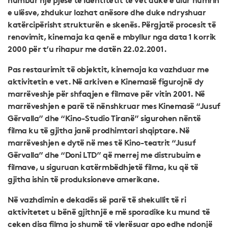
e ulësve, zhdukur lozhat anësore dhe duke ndryshuar
katërcipërisht strukturën e skenës. Përgjatë procesit të
renovimit, kinemaja ka qenë e mbyllur nga data 1 korrik
2000 për t’u rihapur me datën 22.02.2001.
Pas restaurimit të objektit, kinemaja ka vazhduar me
aktivitetin e vet. Në arkiven e Kinemasë figurojnë dy
marrëveshje për shfaqjen e filmave për vitin 2001. Në
marrëveshjen e parë të nënshkruar mes Kinemasë “Jusuf
Gërvalla” dhe “Kino-Studio Tiranë” sigurohen nëntë
filma ku të gjitha janë prodhimtari shqiptare. Në
marrëveshjen e dytë në mes të Kino-teatrit “Jusuf
Gërvalla” dhe “Doni LTD” që merrej me distrubuim e
filmave, u siguruan katërmbëdhjetë filma, ku që të
gjitha ishin të produksioneve amerikane.
Në vazhdimin e dekadës së parë të shekullit të ri
aktivitetet u bënë gjithnjë e më sporadike ku mund të
ceken disa filma jo shumë të vlerësuar apo edhe ndonjë