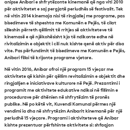
anipse Anibari e shfrytëzonte kinemanë që nga viti 2010
për aktivitetet e saj pergjatë periudhës së festivalit. Tek
në vitin 2014 kinemaja nisi të ringjallej me programe, pas
bisedimeve të shpeshta me Komunën e Pejës, të cilat
silleshin përreth qëllimit të rritjes së aktiviteteve të
kinemasë e që njëkohësisht kjo të ndikonte edhe në
rivitalizimin e objektit i cili nuk kishte qenë aktiv për disa
vite. Pas përfundimit të bisedimeve me Komunën e Pejës,
Anibari filloi të krijonte programe vjetore.
Në vitin 2016, Anibar ofroi një program 15 vjeçar me
aktivitete që kishin për qëllim revitalizimin e objektit dhe
ringjalljen e iniciativave kulturore në Pejë. Prezantimi i
programit me aktivitete edukative ndikoi në fillimin e
procedurave për dhënien në shfrytëzim të pronës
publike. Në po këtë vit, Kuvendi Komunal përmes një
vendimi ia dha në shfrytëzim Anibarit kinemanë për një
periudhë 15 vjeçare. Programi i aktiviteteve që Anibar
kishte prezentuar përfshinte aktivitete si: shfaqjan