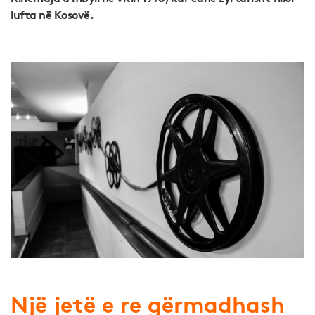
lufta në Kosovë.
Një jetë e re gërmadhash