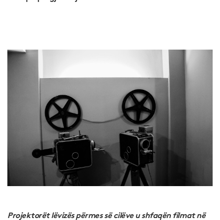
Projektor
ët lëvizës përmes së cilëve u shfaqën filmat në