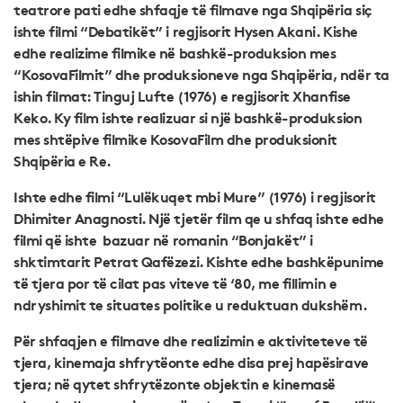
teatrore pati edhe shfaqje të filmave nga Shqipëria siç
ishte filmi “Debatikët” i regjisorit Hysen Akani. Kishe
edhe realizime filmike në bashkë-produksion mes
“KosovaFilmit” dhe produksioneve nga Shqipëria, ndër ta
ishin filmat: Tinguj Lufte (1976) e regjisorit Xhanfise
Keko. Ky film ishte realizuar si një bashkë-produksion
mes shtëpive filmike KosovaFilm dhe produksionit
Shqipëria e Re.
Ishte edhe filmi “Lulëkuqet mbi Mure” (1976) i regjisorit
Dhimiter Anagnosti. Një tjetër film qe u shfaq ishte edhe
filmi që ishte bazuar në romanin “Bonjakët” i
shktimtarit Petrat Qafëzezi. Kishte edhe bashkëpunime
të tjera por të cilat pas viteve të ‘80, me fillimin e
ndryshimit te situates politike u reduktuan dukshëm.
Për shfaqjen e filmave dhe realizimin e aktiviteteve të
tjera, kinemaja shfrytëonte edhe disa prej hapësirave
tjera; në qytet shfrytëzonte objektin e kinemasë