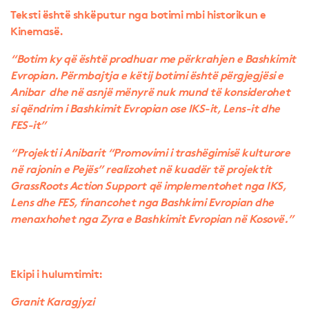
Teksti është shkëputur nga botimi mbi historikun e
Kinemasë.
“Botim ky që është prodhuar me përkrahjen e Bashkimit
Evropian. Përmbajtja e këtij botimi është përgjegjësi e
Anibar dhe në asnjë mënyrë nuk mund të konsiderohet
si qëndrim i Bashkimit Evropian ose IKS-it, Lens-it dhe
FES-it”
“Projekti i Anibarit “Promovimi i trashëgimisë kulturore
në rajonin e Pejës” realizohet në kuadër të projektit
GrassRoots Action Support që implementohet nga IKS,
Lens dhe FES, financohet nga Bashkimi Evropian dhe
menaxhohet nga Zyra e Bashkimit Evropian në Kosovë.”
Ekipi i hulumtimit:
Granit Karagjyzi