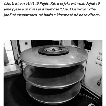
fshatrat e rrethit të Pejës. Këta prjektorë vazhdojnë të
jenë pjesë e arkivës së Kinemasë “Jusuf Gërvalla” dhe
janë të ekspozuara në hollin e kinemasë në baza ditore.