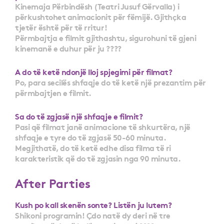
Kinemaja Përbindësh (Teatri Jusuf Gërvalla) i
përkushtohet animacionit për fëmijë. Gjithçka
tjetër është për të rritur!
Përmbajtja e filmit gjithashtu, sigurohuni të gjeni
kinemanë e duhur për ju ????
A do të ketë ndonjë lloj spjegimi për filmat?
Po, para secilës shfaqje do të ketë një prezantim për
përmbajtjen e filmit.
Sa do të zgjasë një shfaqje e filmit?
Pasi që filmat janë animacione të shkurtëra, një
shfaqje e tyre do të zgjasë 50-60 minuta.
Megjithatë, do të ketë edhe disa filma të ri
karakteristik që do të zgjasin nga 90 minuta.
After Parties
Kush po kall skenën sonte? Listën ju lutem?
Shikoni programin! Çdo natë dy deri në tre