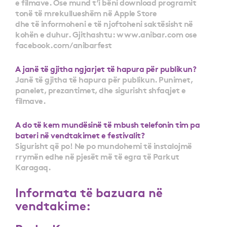
e filmave. Ose mund t’i bëni download programit
tonë të mrekullueshëm në Apple Store
dhe të informoheni e të njoftoheni saktësisht në
kohën e duhur. Gjithashtu: www.anibar.com ose
facebook.com/anibarfest
A janë të gjitha ngjarjet të hapura për publikun?
Janë të gjitha të hapura për publikun. Punimet,
panelet, prezantimet, dhe sigurisht shfaqjet e
filmave.
A do të kem mundësinë të mbush telefonin tim pa
bateri në vendtakimet e festivalit?
Sigurisht që po! Ne po mundohemi të instalojmë
rrymën edhe në pjesët më të egra të Parkut
Karagaq.
Informata të bazuara në
vendtakime: