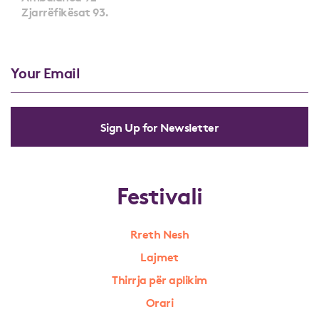
Zjarrëfikësat 93.
Sign Up for Newsletter
Festivali
Rreth Nesh
Lajmet
Thirrja për aplikim
Orari