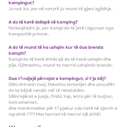
kampingut?
Jo nuk ka, por në natyrë ju mund të gjeni zgjidhje.
A do të ketë dollapë në kamping?
Fatkeqësisht jo, por kampi do të jetë i siguruar nga
kompanitë private.
A do të mund të ha ushqim kur të dua brenda
kampit?
Kampi do të ketë shitës që do të kenë ushqim dhe
pije. Gjithashtu, mund ta merrni ushqimin brenda.
Dua t’i ndjejë përvojat e kampingut, si t’ja bëj?
Sillni shtratin tuaj. Ndoshta batanijet dhe çarçafët
do ta bëjnë vendin më të rehatshëm.
Sillini lojërat e juaja, frizbi, top, letra për të luajtur,
instrumentet,
dhe marshmallow për t’i pjekur çdo natë në zjarrin e
ngrohtë ???? Mos harroni të merrni një dritë!