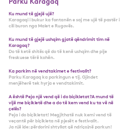
Parku Karagaq
Ku mund të gjejë ujë?
Karagaqi i bukur ka fontanën e saj me ujë të pastër i
cili buron nga Malet e Rugovës.
Ku mund të gjejë ushqim gjatë qëndrimit tim në
Karagaq?
Do të ketë shitës që do të kenë ushqim dhe pije
freskuese tërë kohën.
Ka parkim në vendtakimet e festivalit?
Parku Karagaq ka parkingun e tij. Gjindet
menjëherë tek hyrja e vendtakimit.
A është Peja një vend që i do biçikletat?A mund të
vijë me biçikletë dhe a do të kem vend ku ta vë në
çelës?
Peja i do biçikletat! Megjithatë nuk kemi vend të
veçantë për biçikleta në pjesët e festivalit.
Ja një ide: përdorini shtyllat që ndriçojnë parkun!