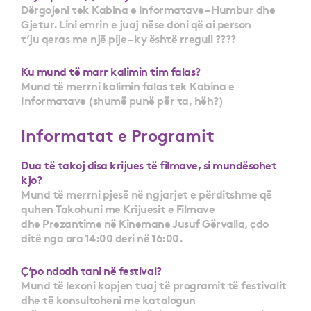
Dërgojeni tek Kabina e Informatave – Humbur dhe
Gjetur. Lini emrin e juaj nëse doni që ai person
t’ju qeras me një pije – ky është rregull ????
Ku mund të marr kalimin tim falas?
Mund të merrni kalimin falas tek Kabina e
Informatave (shumë punë për ta, hëh?)
Informatat e Programit
Dua të takoj disa krijues të filmave, si mundësohet
kjo?
Mund të merrni pjesë në ngjarjet e përditshme që
quhen Takohuni me Krijuesit e Filmave
dhe Prezantime në Kinemane Jusuf Gërvalla, çdo
ditë nga ora 14:00 deri në 16:00.
Ç’po ndodh tani në festival?
Mund të lexoni kopjen tuaj të programit të festivalit
dhe të konsultoheni me katalogun