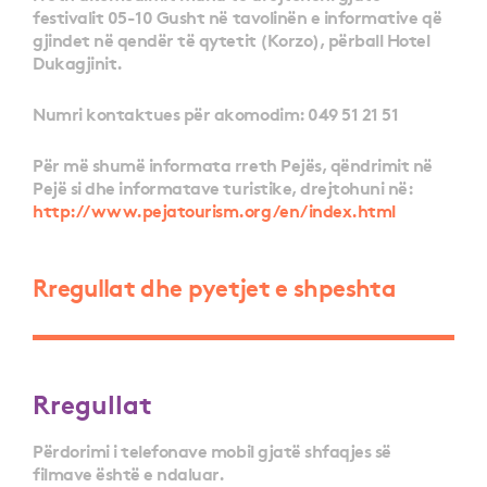
festivalit 05-10 Gusht në tavolinën e informative që
gjindet në qendër të qytetit (Korzo), përball Hotel
Dukagjinit.
Numri kontaktues për akomodim: 049 51 21 51
Për më shumë informata rreth Pejës, qëndrimit në
Pejë si dhe informatave turistike, drejtohuni në:
http://www.pejatourism.org/en/index.html
Rregullat dhe pyetjet e shpeshta
Rregullat
Përdorimi i telefonave mobil gjatë shfaqjes së
filmave është e ndaluar.