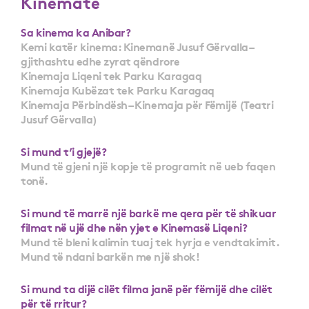
Kinematë
Sa kinema ka Anibar?
Kemi katër kinema: Kinemanë Jusuf Gërvalla –
gjithashtu edhe zyrat qëndrore
Kinemaja Liqeni tek Parku Karagaq
Kinemaja Kubëzat tek Parku Karagaq
Kinemaja Përbindësh – Kinemaja për Fëmijë (Teatri
Jusuf Gërvalla)
Si mund t’i gjejë?
Mund të gjeni një kopje të programit në ueb faqen
tonë.
Si mund të marrë një barkë me qera për të shikuar
filmat në ujë dhe nën yjet e Kinemasë Liqeni?
Mund të bleni kalimin tuaj tek hyrja e vendtakimit.
Mund të ndani barkën me një shok!
Si mund ta dijë cilët filma janë për fëmijë dhe cilët
për të rritur?