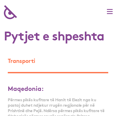
Pytjet e shpeshta
Transporti
Maqedonia:
Përmes pikës kufitare të Hanit të Elezit nga ku
pastaj duhet ndjekur rrugën regjionale për në
Prishtinë dhe Pejë. Ndërsa përmes pikës kufitare të
Globoqicës përmes rrugës regjionale Prizren –