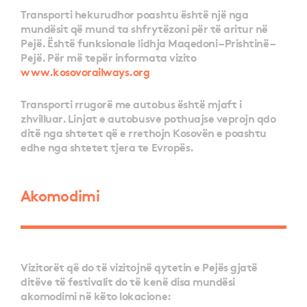
Transporti hekurudhor poashtu është një nga
mundësit që mund ta shfrytëzoni për të aritur në
Pejë. Është funksionale lidhja Maqedoni – Prishtinë –
Pejë. Për më tepër informata vizito
www.kosovorailways.org
Transporti rrugorë me autobus është mjaft i
zhvilluar. Linjat e autobusve pothuajse veprojn qdo
ditë nga shtetet që e rrethojn Kosovën e poashtu
edhe nga shtetet tjera te Evropës.
Akomodimi
Vizitorët që do të vizitojnë qytetin e Pejës gjatë
ditëve të festivalit do të kenë disa mundësi
akomodimi në këto lokacione: