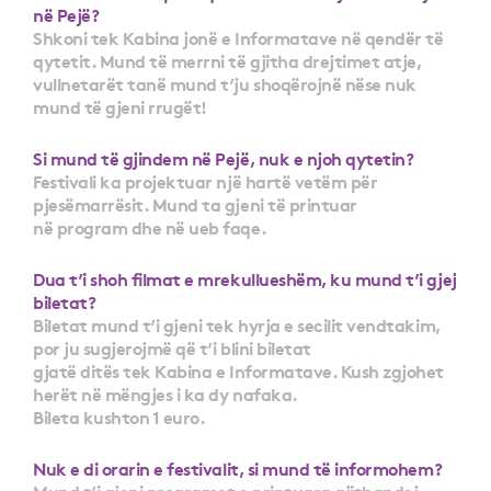
në Pejë?
Shkoni tek Kabina jonë e Informatave në qendër të
qytetit. Mund të merrni të gjitha drejtimet atje,
vullnetarët tanë mund t’ju shoqërojnë nëse nuk
mund të gjeni rrugët!
Si mund të gjindem në Pejë, nuk e njoh qytetin?
Festivali ka projektuar një hartë vetëm për
pjesëmarrësit. Mund ta gjeni të printuar
në program dhe në ueb faqe.
Dua t’i shoh filmat e mrekullueshëm, ku mund t’i gjej
biletat?
Biletat mund t’i gjeni tek hyrja e secilit vendtakim,
por ju sugjerojmë që t’i blini biletat
gjatë ditës tek Kabina e Informatave. Kush zgjohet
herët në mëngjes i ka dy nafaka.
Bileta kushton 1 euro.
Nuk e di orarin e festivalit, si mund të informohem?
Mund t’i gjeni programet e printuara gjithandej