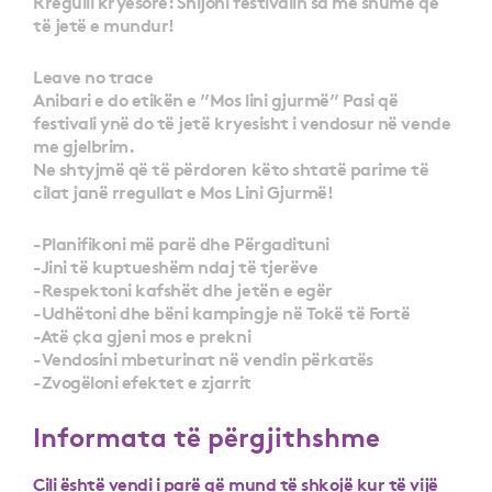
Rregulli kryesorë: Shijoni festivalin sa më shumë që
të jetë e mundur!
Leave no trace
Anibari e do etikën e ”Mos lini gjurmë” Pasi që
festivali ynë do të jetë kryesisht i vendosur në vende
me gjelbrim.
Ne shtyjmë që të përdoren këto shtatë parime të
cilat janë rregullat e Mos Lini Gjurmë!
-Planifikoni më parë dhe Përgadituni
-Jini të kuptueshëm ndaj të tjerëve
-Respektoni kafshët dhe jetën e egër
-Udhëtoni dhe bëni kampingje në Tokë të Fortë
-Atë çka gjeni mos e prekni
-Vendosini mbeturinat në vendin përkatës
-Zvogëloni efektet e zjarrit
Informata të përgjithshme
Cili është vendi i parë që mund të shkojë kur të vijë