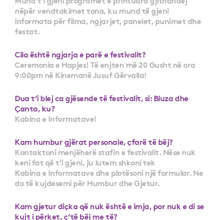
nëpër vendtakimet tona, ku mund të gjeni
informata për filma, ngjarjet, panelet, punimet dhe
festat.
Cila është ngjarja e parë e festivalit?
Ceremonia e Hapjes! Të enjten më 20 Gusht në ora
9:00pm në Kinemanë Jusuf Gërvalla!
Dua t’i blej ca gjësende të festivalit, si: Bluza dhe
Çanta, ku?
Kabina e Informatave!
Kam humbur gjërat personale, çfarë të bëj?
Kontaktoni menjëherë stafin e festivalit. Nëse nuk
keni fat që t’i gjeni, ju lutem shkoni tek
Kabina e Informatave dhe plotësoni një formular. Ne
do të kujdesemi për Humbur dhe Gjetur.
Kam gjetur diçka që nuk është e imja, por nuk e di se
kujt i përket, ç’të bëj me të?