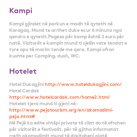
Kampi
Kampi gjindet në parkun e madh të qytetit në
Karagaq. Mund te arrihet duke ecur 6 minuta nga
qendra e qytetit.Pagesa për kamp është 2 euro për
natë. Vizitorët e kampit mund ti sjellin vete tendat e
tyre apo të marim tende me qera. Kampi ofron
kushte per Camping, dush, WC.
Hotelet
Hotel Dukagjini
http://www.hoteldukagjini.com/
Hotel Cardak
http://www.hotelcardak.com/home2.html
Hotelet tjera mund ti gjeni në:
http://www.pejatourism.org/en/akomodimi-
peja.html#
Në Pejë ka edhe shtëpi private të cilat do të ofrohen
për vizitorët e festivalit, për të gjitha informatat
rreth akomodimit mund të drejtoheni gjatë