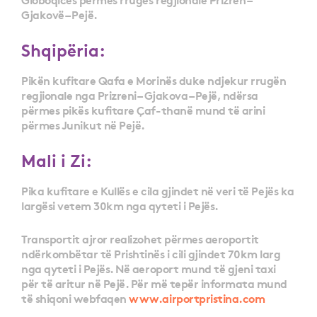
Gjakovë – Pejë.
Shqipëria:
Pikën kufitare Qafa e Morinës duke ndjekur rrugën
regjionale nga Prizreni – Gjakova – Pejë, ndërsa
përmes pikës kufitare Çaf-thanë mund të arini
përmes Junikut në Pejë.
Mali i Zi:
Pika kufitare e Kullës e cila gjindet në veri të Pejës ka
largësi vetem 30km nga qyteti i Pejës.
Transportit ajror realizohet përmes aeroportit
ndërkombëtar të Prishtinës i cili gjindet 70km larg
nga qyteti i Pejës. Në aeroport mund të gjeni taxi
për të aritur në Pejë. Për më tepër informata mund
të shiqoni webfaqen
www.airportpristina.com