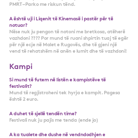
PMRT – Parko me riskun tënd.
A është uji i Liqenit të Kinemasë i pastër për të
notuar?
Nëse nuk ju pengon të notoni me bretkosa, atëherë
vazhdoni ???? Por mund të ruani shpirtin tuaj të egër
për një ecje në Malet e Rugovës, dhe të gjeni një
vend të rehatshëm në anën e lumit dhe të vazhdoni!
Kampi
Si mund të futem në listën e kampistëve të
festivalit?
Mund të regjistroheni tek hyrja e kampit. Pagesa
është 2 euro.
A duhet të sjellë tendën time?
Festivali nuk ju pajis me tenda (ende jo)
A ka tualete dhe dushe në vendndodhjen e