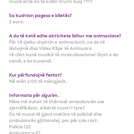
muzikantë do të kallin trurin tuaj ????
Sa kushton pagesa e biletës?
2 euro.
A do të ketë edhe aktivitete lidhur me animacione?
Për të sjellur shpirtin e animacionit, ne do të
lëshojmë disa Video Klipe të Animuara
të cilat kanë muzikë të mrekullueshme! Qysh e do
vendi, e bo kuvendi.
Kur përfundojnë festat?
Në orën 2:00 të mëngjesit.
Informata për sigurim.
Nëse më duhet të thërrasë ambulancën ose
zjarrëfikësat, si është numri i tyre?
Do të mund të gjeni makina të policisë dhe
ambulancës gjithandej, por për çdo rast:
Policia 122
Ambulanca 92