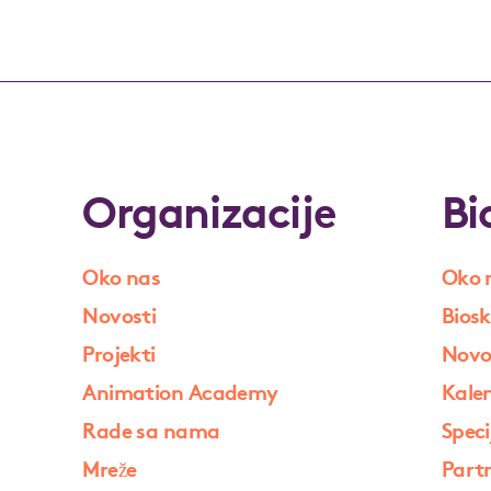
Organizacije
Bi
Oko nas
Oko 
Novosti
Biosk
Projekti
Novo
Animation Academy
Kale
Rade sa nama
Speci
Mreže
Partn