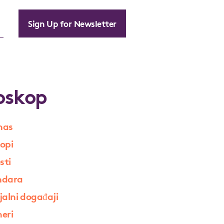
Sign Up for Newsletter
oskop
nas
opi
sti
ndara
jalni događaji
eri